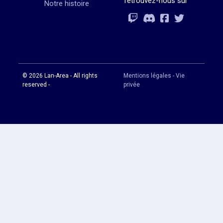
retrouvez-nous sur
Notre histoire
Rejoignez-vous
Rejoignez-vous
Rejoignez-vou
Rejoignez-vous
© 2026 Lan-Area - All rights
Mentions légales - Vie
reserved -
privée