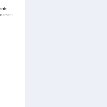
artie.
eusement