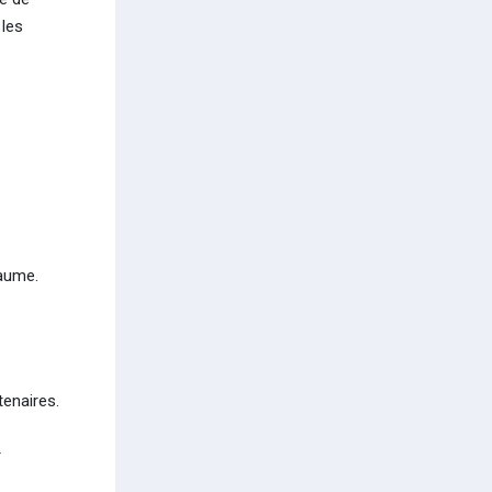
les
yaume.
tenaires.
r