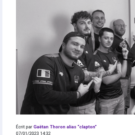
Écrit par
Gaëtan Thoron alias “clapton”
07/01/2023 14:32