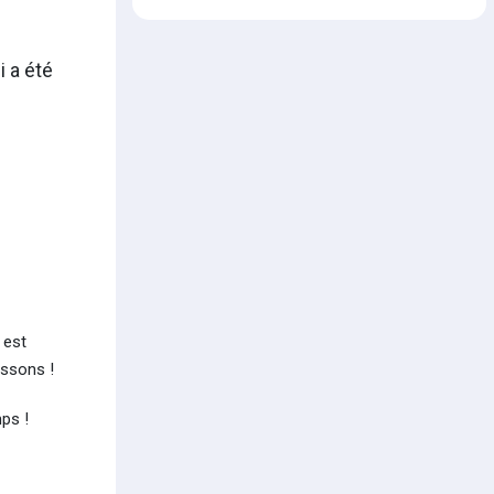
i a été
 est
issons !
ps !