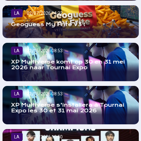
LA
02/07/2026 14:22
Geoguess My Frite V3 !
LA
22/05/2026 08:53
XP Multiverse komt op 30 en 31 mei
2026 naar Tournai Expo
LA
22/05/2026 08:53
XP Multiverse s’installera à Tournai
Expo les 30 et 31 mai 2026
LA
08/01/2026 10:50