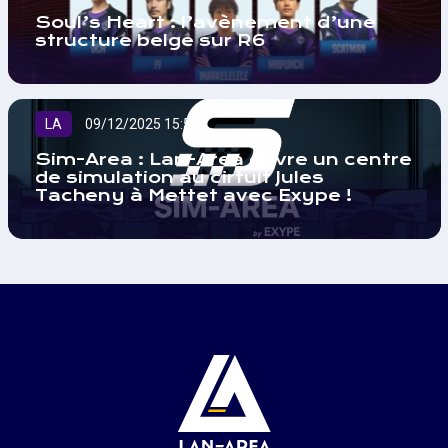
Soul’s Heart : l’avènement d’une
structure belge sur R6
LA
09/12/2025 15:52
Sim-Area : Lan-Area ouvre un centre
de simulation au cirtuit Jules
Tacheny à Mettet avec Exype !