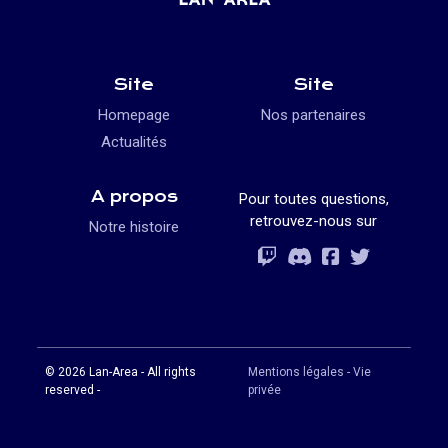
Site
Site
Homepage
Nos partenaires
Actualités
A propos
Pour toutes questions,
retrouvez-nous sur
Notre histoire
Rejoignez-vous
Rejoignez-vous
Rejoignez-vou
Rejoignez-vous
© 2026 Lan-Area - All rights
Mentions légales - Vie
reserved -
privée