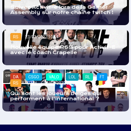
Suivez Activit-e lors de la Gamer
Assembly sur notre chaîne twitch !
RS
23/03/2022 10:14
Nouvelle équipe R6S pour Activit-E
avec le coach Crapelle
DA
CSGO
VALO
LOL
RL
FT
RS
TMN
14/02/2022 20:30
Qui sont les joueurs belges qui
performent à l'international ?