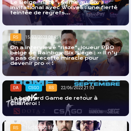
Le Belge "risze", 6ème au Six
Invitational avec Wolves : une fierté
teintée de regrets…
RS
15/02/2023 08:45
On a interviewé "risze", joueur PRO
belge de Rainbow Six Siege : « Il n’y
a pas de recette miracle pour
devenir pro » !
DA
CSGO
RS
22/06/2022 21:53
La Louvard Game de retour à
Charleroi !
RS
15/04/2022 16:39