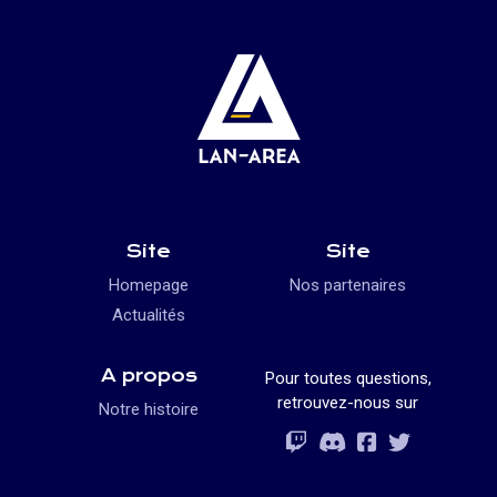
Site
Site
Homepage
Nos partenaires
Actualités
A propos
Pour toutes questions,
retrouvez-nous sur
Notre histoire
Rejoignez-vous
Rejoignez-vous
Rejoignez-vou
Rejoignez-vous