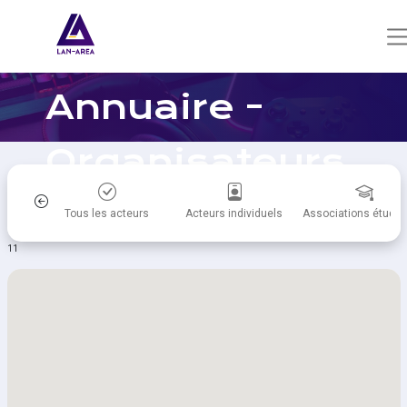
Annuaire -
Organisateurs
de tournois
itiques
Tous les acteurs
Acteurs individuels
Associations étudia
11