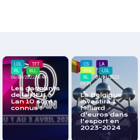
LOL
TFT
CS
LA
RL
BLL
FIFA
LOL
06/04/2022 18:48
RL
01/04/2022
09:39
Les gagnants
de la HEH
La Belgique
Lan 10 sont
investira 1
connus !
Milliard
d'euros dans
l'esport en
2023-2024