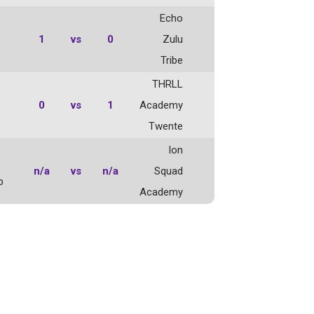
Echo
1
vs
0
Zulu
Tribe
THRLL
0
vs
1
Academy
Twente
Ion
n/a
vs
n/a
Squad
b
Academy