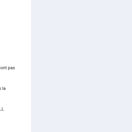
.
'ont pas
 la
LL