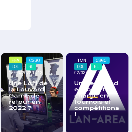
FIFA
CSGO
TMN
CSGO
LOL
RL
LOL
RL
18/03/2022 13:13
02/03/2022 08:33
Une LAN de
Un week-end
la Louvard
esportif très
Game de
chargé en
retour en
tournois et
2022 ?
compétitions
!