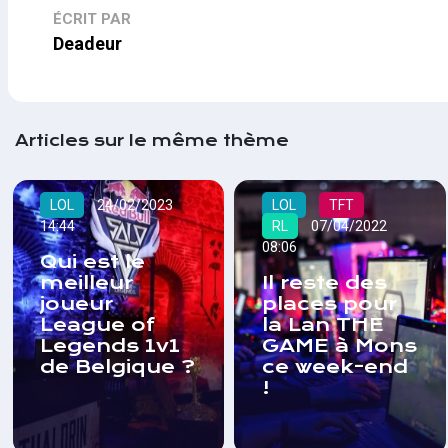
ÉCRIT PAR
Deadeur
Articles sur le même thème
LOL
24/02/2023
LOL
TFT
14:44
RL
07/04/2022
08:06
Qui est le
meilleur
Il reste des
joueur
places pour
League of
la Lan THE
Legends 1v1
GAME à Mons
de Belgique ?
ce week-end
!