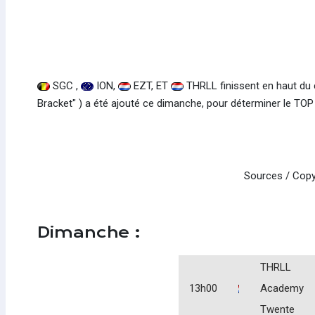
SGC ,
ION,
EZT, ET
THRLL finissent en haut du c
Bracket" ) a été ajouté ce dimanche, pour déterminer le TOP 
Sources / Copy
Dimanche :
THRLL
13h00
Academy
Twente