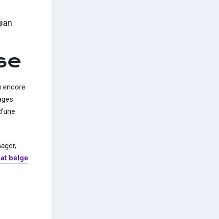
gian
se
u encore
tages
d’une
nager,
at belge