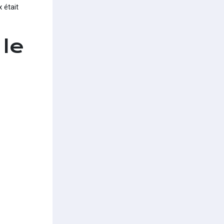
 était
 le