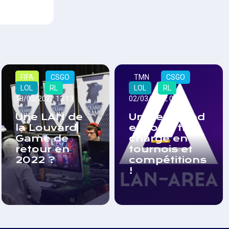
FIFA
CSGO
TMN
CSGO
LOL
RL
LOL
RL
18/03/2022 13:13
02/03/2022 08:33
Une LAN de
Un week-end
la Louvard
esportif très
Game de
chargé en
retour en
tournois et
2022 ?
compétitions
!