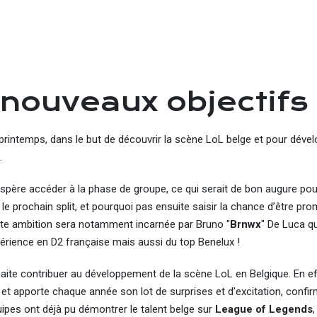
 nouveaux objectifs
 de printemps, dans le but de découvrir la scène LoL belge et pour déve
.
spère accéder à la phase de groupe, ce qui serait de bon augure pour
r le prochain split, et pourquoi pas ensuite saisir la chance d’être pr
te ambition sera notamment incarnée par Bruno "
Brnwx
" De Luca q
périence en D2 française mais aussi du top Benelux !
ite contribuer au développement de la scène LoL en Belgique. En eff
 et apporte chaque année son lot de surprises et d’excitation, confi
pes ont déjà pu démontrer le talent belge sur
League of Legends