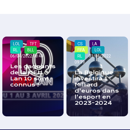
LOL
TFT
CS
LA
RL
BLL
FIFA
LOL
06/04/2022 18:48
RL
01/04/2022
09:39
Les gagnants
de la HEH
La Belgique
Lan 10 sont
investira 1
connus !
Milliard
d'euros dans
l'esport en
2023-2024