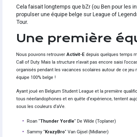
Cela faisait longtemps que bZr (ou Ben pour les inti
propulser une équipe belge sur League of Legends 
Tour.
Une première éq
Nous pouvons retrouver
Activit-E
depuis quelques temps mai
Call of Duty. Mais la structure n’avait pas encore saisi l’o
organisés pendant les vacances scolaires autour de ce jeu m
équipe 100% belge !
Ayant joué en Belgium Student League et la première qualifi
tous néerlandophones et en quête d’expérience, tentent auj
sous les couleurs d’aVe.
Roan "
Thunder Yordle
" De Wilde (Toplaner)
Sammy "
KrazyBro
" Van Gijsel (Midlaner)