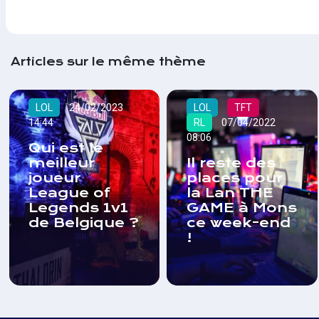
Articles sur le même thème
LOL
24/02/2023
LOL
TFT
14:44
RL
07/04/2022
08:06
Qui est le
meilleur
Il reste des
joueur
places pour
League of
la Lan THE
Legends 1v1
GAME à Mons
de Belgique ?
ce week-end
!