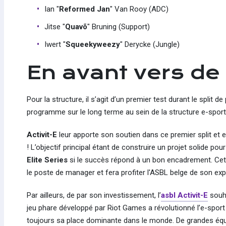
Ian "
Reformed Jan
" Van Rooy (ADC)
Jitse "
Quavõ
" Bruning (Support)
Iwert "
Squeekyweezy
" Derycke (Jungle)
En avant vers de
Pour la structure, il s’agit d’un premier test durant le split
programme sur le long terme au sein de la structure e-sport
Activit-E
leur apporte son soutien dans ce premier split et e
! L’objectif principal étant de construire un projet solide pou
Elite Series
si le succès répond à un bon encadrement. Cet
le poste de manager et fera profiter l'ASBL belge de son ex
Par ailleurs, de par son investissement, l’
asbl Activit-E
souha
jeu phare développé par Riot Games a révolutionné l’e-sport
toujours sa place dominante dans le monde. De grandes équi