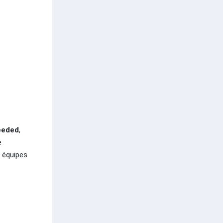
eeded
,
e
x équipes