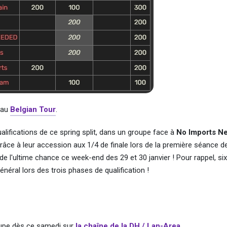
 au
Belgian Tour
.
lifications de ce spring split, dans un groupe face à
No Imports N
grâce à leur accession aux 1/4 de finale lors de la première séance d
 de l'ultime chance ce week-end des 29 et 30 janvier ! Pour rappel, si
néral lors des trois phases de qualification !
oupe dès ce samedi sur
la chaîne de la DH / Lan-Area