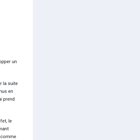
lopper un
 la suite
omus en
ui prend
et, le
rmant
, comme