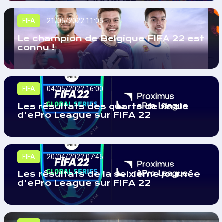
FIFA
21/05/2022 11:05
Le champion de Belgique FIFA 22 est
connu !
FIFA
04/05/2022 16:00
Les résultats des quarts de finale
d'ePro League sur FIFA 22
FIFA
20/04/2022 07:45
Les résultats de la seixième journée
d'ePro League sur FIFA 22