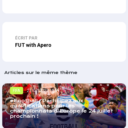
ÉCRIT PAR
FUT with Apero
Articles sur le même thème
FIFA
21/07/2022 10:59
eFootball : Participez aux
qualifications pour les
championnats d'Europe le 24 juillet
prochain !