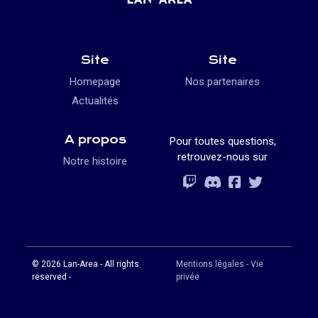
Site
Site
Homepage
Nos partenaires
Actualités
A propos
Pour toutes questions,
retrouvez-nous sur
Notre histoire
Rejoignez-vous
Rejoignez-vous
Rejoignez-vou
Rejoignez-vous
© 2026 Lan-Area - All rights
Mentions légales - Vie
reserved -
privée