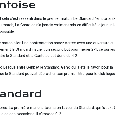
ntoise
. Et cela s’est ressenti dans le premier match. Le Standard l’emporta 2
atch, La Gantoise n’a jamais vraiment mis en difficulté le joueur li
possible.
match aller. Une confrontation assez serrée avec une ouverture du
nalement le Standard inscrivit un second but pour mener 2-1, ce qui res
re le Standard et la Gantoise est donc de 4-2.
o League entre Genk et le Standard. Genk, qui a été le favori pour la
 que le Standard pouvait décrocher son premier titre pour le club liég
tandard
cores. La première manche tourna en faveur du Standard, qui fut ex
e de ses occasions. Il s’imposa 0-2.