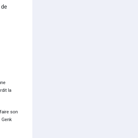
 de
une
dit la
efaire son
, Genk