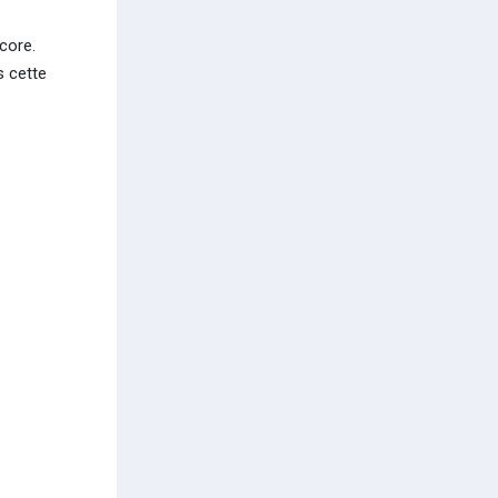
core.
s cette