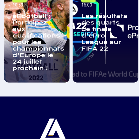
10:59
16:00
eFootball :
Les résultats
Participez
des quarts
aux
de finale
qualifications
d'ePro
pour les
League sur
championnats
FIFA 22
d'Europe le
24 juillet
prochain !