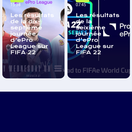
15:38
07:45
Les résultats
Les résultats
de la dix-
de la
septième
seixième
journée
journée
d'ePro
d'ePro
League sur
League sur
FIFA 22
FIFA 22