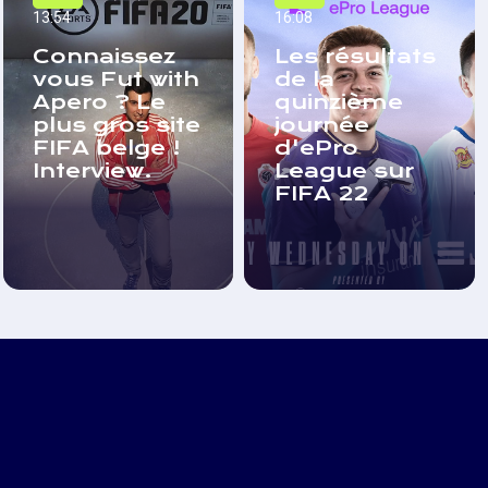
13:54
16:08
Connaissez
Les résultats
vous Fut with
de la
Apero ? Le
quinzième
plus gros site
journée
FIFA belge !
d'ePro
Interview.
League sur
FIFA 22