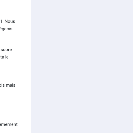
-1. Nous
égeois.
 score
ta le
eois mais
trêmement