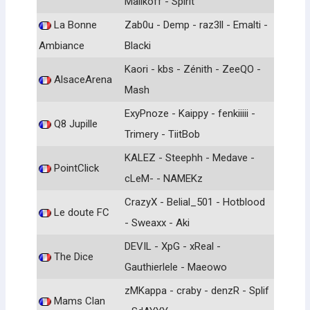
Malikoff - Spirit
La Bonne
Zab0u - Demp - raz3ll - Emalti -
Ambiance
Blacki
Kaori - kbs - Zénith - ZeeQO -
AlsaceArena
Mash
ExyPnoze - Kaippy - fenkiiiii -
Q8 Jupille
Trimery - TiitBob
KALEZ - Steephh - Medave -
PointClick
cLeM- - NAMEKz
CrazyX - Belial_501 - Hotblood
Le doute FC
- Sweaxx - Aki
DEVIL - XpG - xReal -
The Dice
Gauthierlele - Maeowo
zMKappa - craby - denzR - Splif
Mams Clan