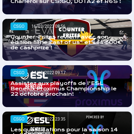
Charleroi sur CS:GO, DOTA2 et R6S !
CSGO
16/03/2023 08:56
Counter-Frites revient avec son
édition "The Last of us" et ses 300€
de cashprize !
CSGO
14/10/2022 09:17
Assistez aux playoffs de l'ESL
Benelux Proximus Championship le
22 octobre prochain!
CSGO
20/07/2022 23:35
Les qualifications pour la saison 14