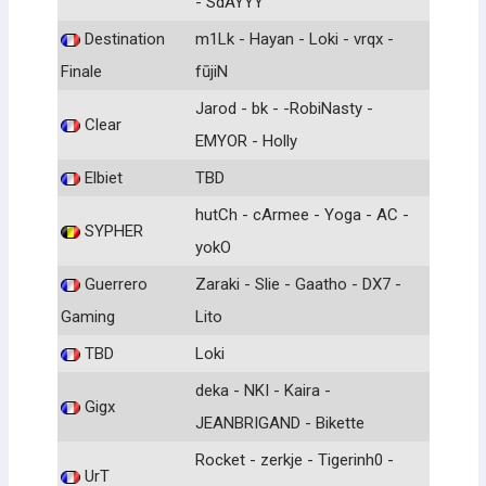
- SdAYYY
Destination
m1Lk - Hayan - Loki - vrqx -
Finale
fūjiN
Jarod - bk - -RobiNasty -
Clear
EMYOR - Holly
Elbiet
TBD
hutCh - cArmee - Yoga - AC -
SYPHER
yokO
Guerrero
Zaraki - Slie - Gaatho - DX7 -
Gaming
Lito
TBD
Loki
deka - NKI - Kaira -
Gigx
JEANBRIGAND - Bikette
Rocket - zerkje - Tigerinh0 -
UrT