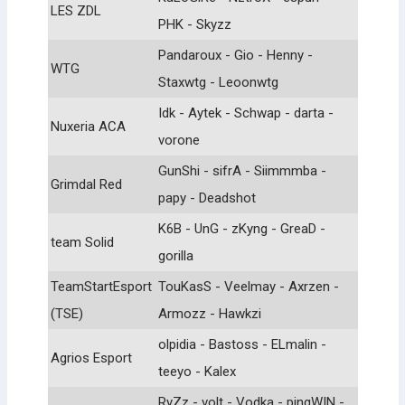
LES ZDL
PHK - Skyzz
Pandaroux - Gio - Henny -
WTG
Staxwtg - Leoonwtg
Idk - Aytek - Schwap - darta -
Nuxeria ACA
vorone
GunShi - sifrA - Siimmmba -
Grimdal Red
papy - Deadshot
K6B - UnG - zKyng - GreaD -
team Solid
gorilla
TeamStartEsport
TouKasS - Veelmay - Axrzen -
(TSE)
Armozz - Hawkzi
olpidia - Bastoss - ELmalin -
Agrios Esport
teeyo - Kalex
RyZz - volt - Vodka - pingWIN -