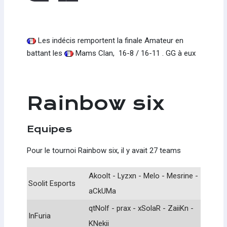
Les indécis remportent la finale Amateur en
battant les
Mams Clan, 16-8 / 16-11 . GG à eux
Rainbow six
Equipes
Pour le tournoi Rainbow six, il y avait 27 teams
Akoolt - Lyzxn - Melo - Mesrine -
Soolit Esports
aCkUMa
qtNolf - prax - xSolaR - ZaiiKn -
InFuria
KNekii