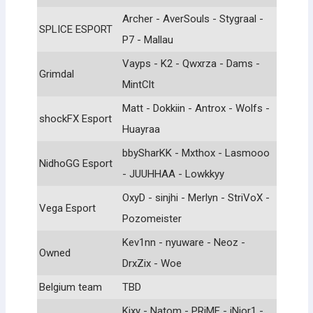
Archer - AverSouls - Stygraal -
SPLICE ESPORT
P7 - Mallau
Vayps - K2 - Qwxrza - Dams -
Grimdal
MintClt
Matt - Dokkiin - Antrox - Wolfs -
shockFX Esport
Huayraa
bbySharKK - Mxthox - Lasmooo
NidhoGG Esport
- JUUHHAA - Lowkkyy
OxyD - sinjhi - Merlyn - StriVoX -
Vega Esport
Pozomeister
Kev1nn - nyuware - Neoz -
Owned
DrxZix - Woe
Belgium team
TBD
Kixy - Natom - PRiME - jNior1 -