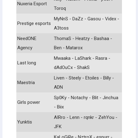
Nuxeria Esport
Toroq
MyNnS - DaZz - Gasou - Videx -
Prestige esports
A3toss
NeedONE
ThomaS - Heatzy - Bashaa -
Agency
Ben - Matarox
Mwaaka - LaShark - Rasra -
Last long
dAdOuCx - ShakS
Liven - Steely - Etoiles - Billy -
Maestria
ADN
Sp0Ky - Notachy - Blit - Jinchua
Girls power
- Biix
AIRro - Lenn - rqnkr - ZehYou -
Yunktis
JFK
KaLoGiRe - NztroX - espurr -