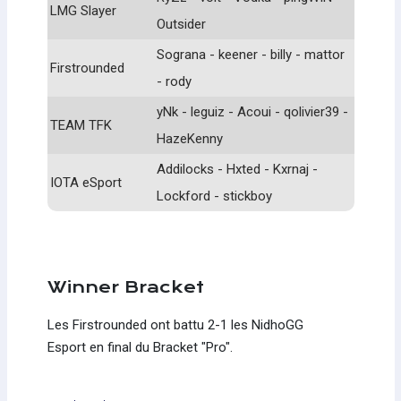
LMG Slayer
Outsider
Sograna - keener - billy - mattor
Firstrounded
- rody
yNk - leguiz - Acoui - qolivier39 -
TEAM TFK
HazeKenny
Addilocks - Hxted - Kxrnaj -
IOTA eSport
Lockford - stickboy
Winner Bracket
Les Firstrounded ont battu 2-1 les NidhoGG
Esport en final du Bracket "Pro".