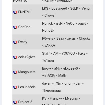
HOMYNO
- Kanky - cHeuuuuk
LKS - LostingeR - S6LK - Vengi
ENNEMI
- Crowsi
Nonick - jeyN - NeOo - oqald -
GenOne
Nono2k
P0wels - Saax - xerus - Chucky
Exalty
- vARKA
Styff - AM - YOUYOU - Fuks -
eclair2givre
To1nou
Birow - aNk - ekkozey0 -
Mangouste
vnhACKj - Math
daven - n'Gn - orion - dan -
Les indécis
Theporriaaa
KV - Francky - Myzunic -
Project 5