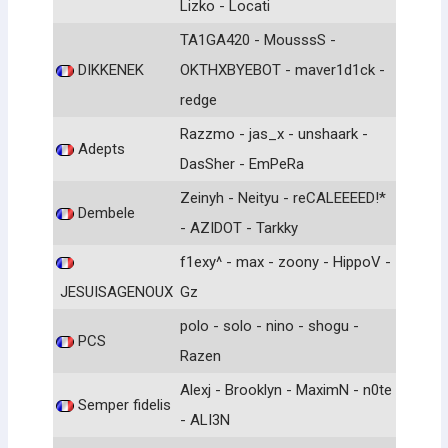
Lizko - Locati
TA1GA420 - MousssS -
DIKKENEK
OKTHXBYEBOT - maver1d1ck -
redge
Razzmo - jas_x - unshaark -
Adepts
DasSher - EmPeRa
Zeinyh - Neityu - reCALEEEED!*
Dembele
- AZIDOT - Tarkky
f1exy^ - max - zoony - HippoV -
JESUISAGENOUX
Gz
polo - solo - nino - shogu -
PCS
Razen
Alexj - Brooklyn - MaximN - n0te
Semper fidelis
- ALI3N