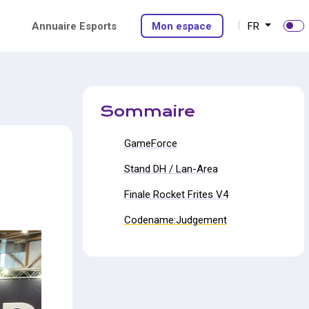
Annuaire Esports
Mon espace
FR
Sommaire
GameForce
Stand DH / Lan-Area
Finale Rocket Frites V4
Codename:Judgement