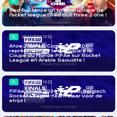
RL
31/03/2026 23:51
Red Bull lance un tournoi unique de
rocket league : Red Bull three 2 one !
RL
29/11/2024 10:32
Atow., AztraL, Compact & LDC-
représenteront la Belgique à la
Coupe du Monde FIFAe sur Rocket
League en Arabie Saoudite !
RL
29/11/2024 10:22
FIFAe Finals 2024 in Riyad: Belgisch
Rocket League-team klaar voor de
strijd !