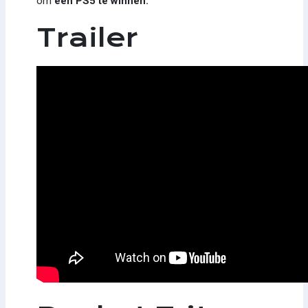
om
een PS5 te winnen.
Trailer