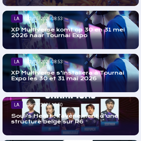
LA
22/05/2026 08:53
XP Multiverse komt op 30 en 31 mei
2026 naar Tournai Expo
LA
22/05/2026 08:53
XP Multiverse s’installera à Tournai
Expo les 30 et 31 mai 2026
LA
08/01/2026 10:50
Soul’s Heart : l’avènement d’une
structure belge sur R6