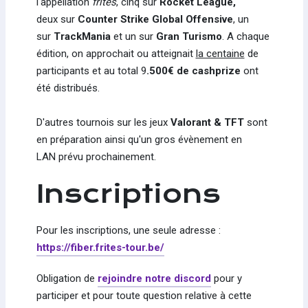
l'appellation
frites
, cinq sur
Rocket League,
deux sur
Counter Strike Global Offensive
, un
sur
TrackMania
et un sur
Gran Turismo
. A chaque
édition, on approchait ou atteignait
la centaine
de
participants et au total 9
.500€ de cashprize
ont
été distribués.
D'autres tournois sur les jeux
Valorant & TFT
sont
en préparation ainsi qu'un gros évènement en
LAN prévu prochainement.
Inscriptions
Pour les inscriptions, une seule adresse :
https://fiber.frites-tour.be/
Obligation de
rejoindre notre discord
pour y
participer et pour toute question relative à cette