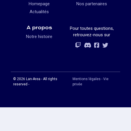
Homepage
Nos partenaires
Actualités
A propos
Pour toutes questions,
retrouvez-nous sur
Notre histoire
Rejoignez-vous
Rejoignez-vous
Rejoignez-vou
Rejoignez-vous
© 2026 Lan-Area - All rights
Mentions légales - Vie
reserved -
privée