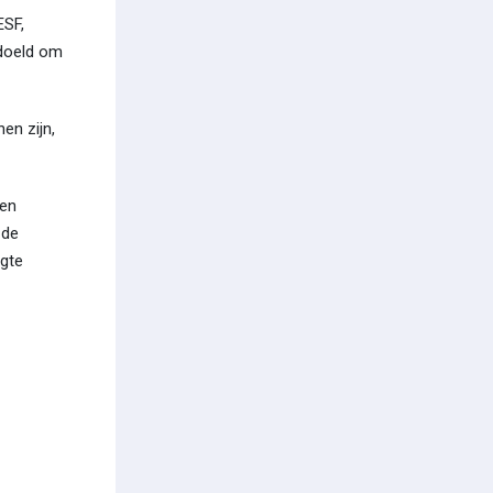
ESF,
edoeld om
en zijn,
 en
 de
ogte