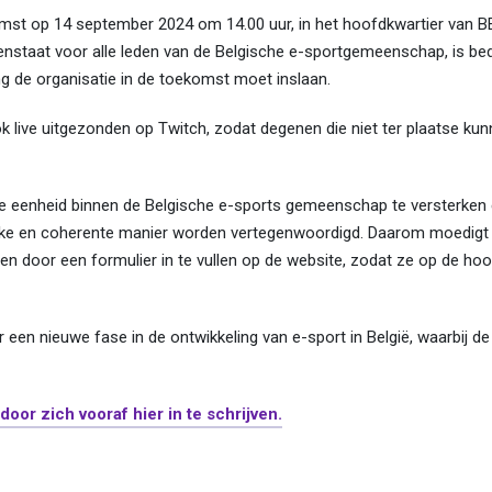
nkomst op 14 september 2024 om 14.00 uur, in het hoofdkwartier van B
openstaat voor alle leden van de Belgische e-sportgemeenschap, is b
ing de organisatie in de toekomst moet inslaan.
live uitgezonden op Twitch, zodat degenen die niet ter plaatse kunn
e eenheid binnen de Belgische e-sports gemeenschap te versterken
rlijke en coherente manier worden vertegenwoordigd. Daarom moedigt
en door een formulier in te vullen op de website, zodat ze op de ho
en nieuwe fase in de ontwikkeling van e-sport in België, waarbij de
door zich vooraf hier in te schrijven.