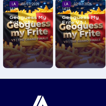
LA
02/07/2026
LA
02/07/2026
14:24
14:22
Geoguess My
Geoguess My
Frite V3 !
Frite V3 !