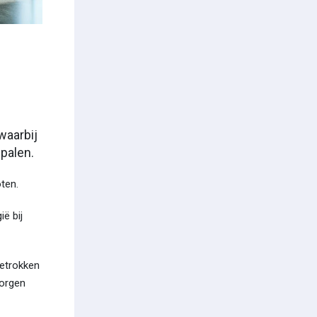
waarbij
palen.
ten.
ë bij
betrokken
zorgen