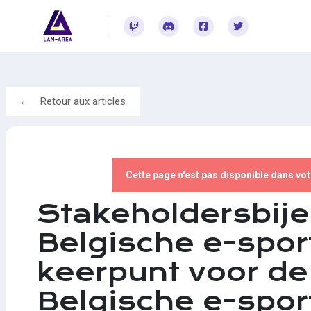
Rejoignez-vous sur Twitch
Rejoignez-vous sur Discord
Rejoignez-vous sur Facebook
Rejoignez-vous sur Twitter
Retour aux articles
Cette page n'est pas disponible dans vo
Stakeholdersbij
Belgische e-spor
keerpunt voor de
Belgische e-spo