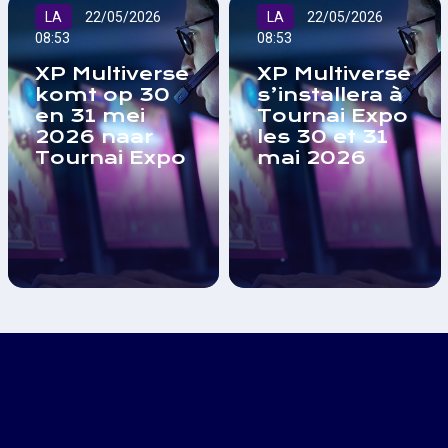
LA
22/05/2026
LA
22/05/2026
08:53
08:53
XP Multiverse
XP Multiverse
komt op 30
s’installera à
en 31 mei
Tournai Expo
2026 naar
les 30 et 31
Tournai Expo
mai 2026