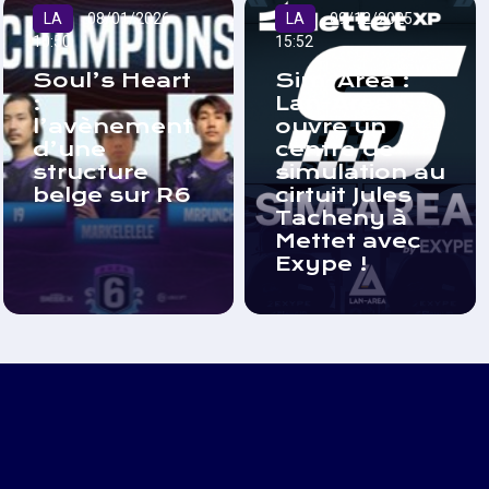
LA
08/01/2026
LA
09/12/2025
10:50
15:52
Soul’s Heart
Sim-Area :
:
Lan-Area
l’avènement
ouvre un
d’une
centre de
structure
simulation au
belge sur R6
cirtuit Jules
Tacheny à
Mettet avec
Exype !