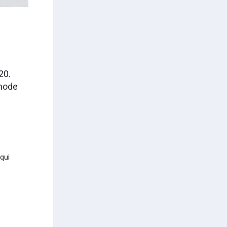
20.
 mode
qui