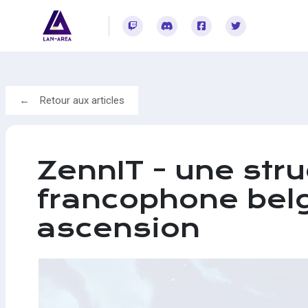
Rejoignez-vous sur Twitch
Rejoignez-vous sur Discord
Rejoignez-vous sur Facebook
Rejoignez-vous sur Twitter
Retour aux articles
ZennIT - une stru
francophone belg
ascension