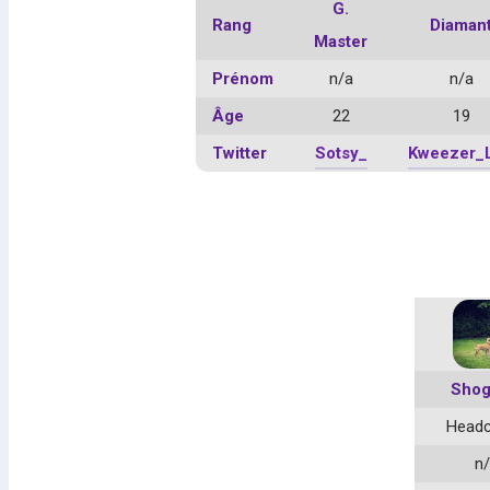
G.
Rang
Diaman
Master
Prénom
n/a
n/a
Âge
22
19
Twitter
Sotsy_
Kweezer_
Shog
Head
n