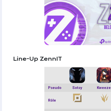
Line-Up ZennIT
Pseudo
Sotsy
Kweeze
Rôle