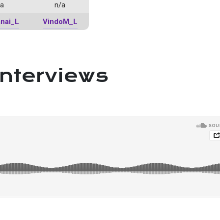
/a
n/a
nai_L
VindoM_L
interviews