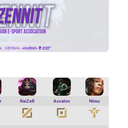
r
RaiZeR
Ascalon
Nîmu