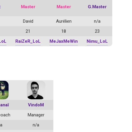
t
Master
Master
G.Master
David
Aurélien
n/a
21
18
23
LoL
RaiZeR_LoL
MeJaxMeWin
Nimu_LoL
anaî
VindoM
coach
Manager
/a
n/a