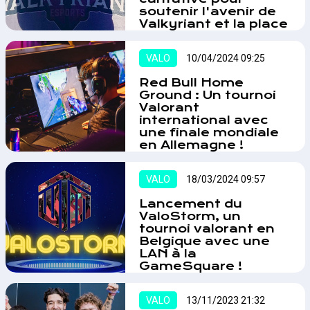
soutenir l'avenir de
Valkyriant et la place
des femmes dans
l'esport.
VALO
10/04/2024 09:25
Les 1er et 2 août 2026, Valkyriant
organisera le Valkyathon 2026,
Red Bull Home
un marathon caritatif diffusé sur
Ground : Un tournoi
Twitch depuis les locaux de la
Valorant
Belgium Esports Federation,
international avec
BESF, situés dans les Sheds de
une finale mondiale
Tour & Taxis.…
en Allemagne !
Red Bull Home Ground, le plus
grand tournoi mondial 5v5
VALO
18/03/2024 09:57
VALORANT, s'arrête pour la
première fois en Belgique cette
Lancement du
année.…
ValoStorm, un
tournoi valorant en
Belgique avec une
LAN à la
GameSquare !
Le week-end du 6 au 7 avril
marque le début de ValoStorm,
VALO
13/11/2023 21:32
une compétition de Valorant