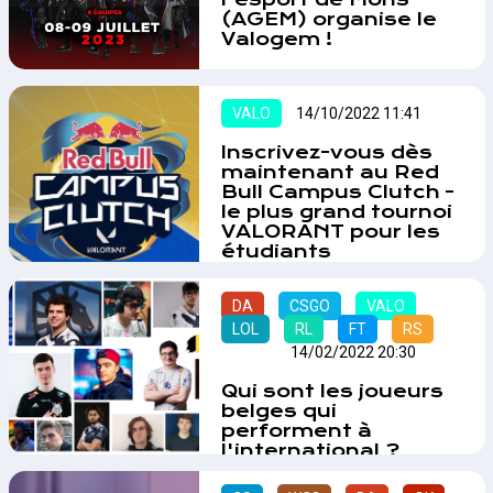
(AGEM) organise le
Valogem !
Envie d'une petite partie de
Valorant sans prétention ?
L'AGEM organise son premier
VALO
14/10/2022 11:41
tournoi Valorant en ligne les 8 et
9 juillet prochains ! Nous
Inscrivez-vous dès
souhaitions relayer cet
maintenant au Red
évènement aux places limitées !…
Bull Campus Clutch -
le plus grand tournoi
VALORANT pour les
étudiants
Les étudiants belges peuvent
s'inscrire dès aujourd’hui à la
DA
CSGO
VALO
deuxième saison du Red Bull
LOL
RL
FT
RS
Campus Clutch, le plus grand
TMN
14/02/2022 20:30
tournoi officiel VALORANT au
monde pour les étudiants.
Qui sont les joueurs
L’enjeu : un ticket pour la finale
belges qui
mondiale au Brésil en décembre
performent à
!…
l'international ?
Afin d'obtenir de la renommée et