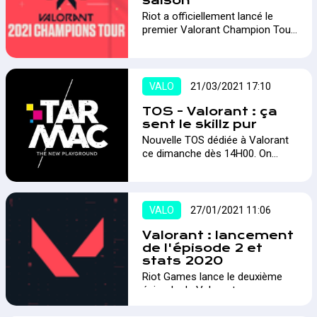
saison
Riot a officiellement lancé le
premier Valorant Champion Tour
(VCT). C'est un circuit qui se
déroulera durant toute l'année
202 ! , C'est le plus gros
évènement depuis la sortie du
VALO
21/03/2021 17:10
jeu !…
TOS - Valorant : ça
sent le skillz pur
Nouvelle TOS dédiée à Valorant
ce dimanche dès 14H00. On
nous annonce quelques équipes
du TOP 50 EU.…
VALO
27/01/2021 11:06
Valorant : lancement
de l'épisode 2 et
stats 2020
Riot Games lance le deuxième
épisode de Valorant…