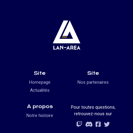
Site
Site
Homepage
Nos partenaires
Actualités
A propos
Pour toutes questions,
retrouvez-nous sur
Notre histoire
Rejoignez-vous
Rejoignez-vous
Rejoignez-vou
Rejoignez-vous