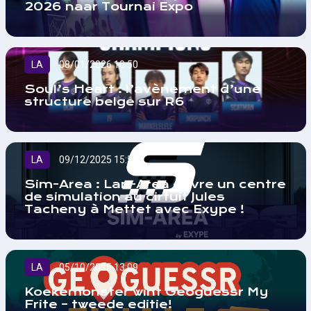
2026 naar Tournai Expo
LA
08/01/2026 10:50
Soul’s Heart : l’avènement d’une
structure belge sur R6
LA
09/12/2025 15:52
Sim-Area : Lan-Area ouvre un centre
de simulation au cirtuit Jules
Tacheny à Mettet avec Exype !
LA
05/10/2025 13:09
Koekemonster wint Geoguessr My
Frite – tweede editie!