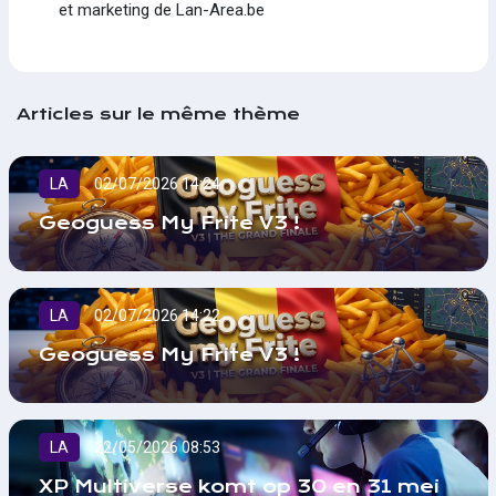
et marketing de Lan-Area.be
Articles sur le même thème
LA
02/07/2026 14:24
Geoguess My Frite V3 !
LA
02/07/2026 14:22
Geoguess My Frite V3 !
LA
22/05/2026 08:53
XP Multiverse komt op 30 en 31 mei