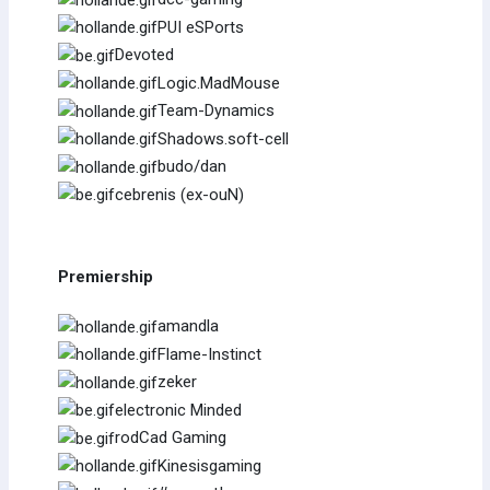
PUI eSPorts
Devoted
Logic.MadMouse
Team-Dynamics
Shadows.soft-cell
budo/dan
cebrenis (ex-ouN)
Premiership
amandla
Flame-Instinct
zeker
electronic Minded
rodCad Gaming
Kinesisgaming