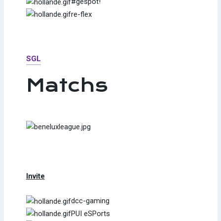
#gespot!
re-flex
SGL
Matchs
Invite
dcc-gaming
PUI eSPorts