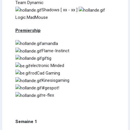
Team Dynamic
Shadows [ xx - xx ]
Logic.MadMouse
Premiership
amandla
Flame-Instinct
giftig
electronic Minded
rodCad Gaming
Kinesisgaming
#gespot!
re-flex
Semaine 1