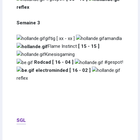
reflex
Semaine 3
giftig
[ xx - xx ]
amandla
Flame Instinct
[ 15 - 15 ]
Kinesisgaming
Rodcad [ 16 - 04 ]
#gespot!
electrominded [ 16 - 02 ]
reflex
SGL