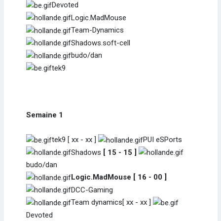
Devoted
Logic.MadMouse
Team-Dynamics
Shadows.soft-cell
budo/dan
tek9
Semaine 1
tek9 [ xx - xx ]
PUI eSPorts
Shadows
[ 15 - 15 ]
budo/dan
Logic.MadMouse [ 16 - 00 ]
DCC-Gaming
Team dynamics[ xx - xx ]
Devoted