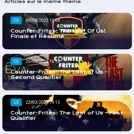
Articles sur le même thème
CS
09/04/2023 10:04
Counter-Frites: The Last Of Us!
Finale et Résumé
CS
25/03/2023 16:16
Counter-Frites: The Last of Us -
Second Qualifier
CS
22/03/2023 19:13
Counter-Frites: The Last of Us - First
Qualifier