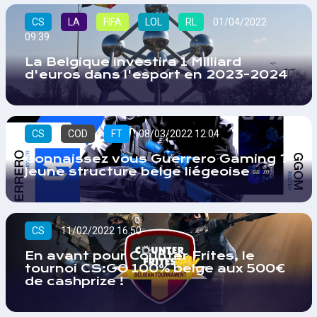
CS
LA
FIFA
LOL
RL
01/04/2022
09:39
La Belgique investira 1 Milliard
d'euros dans l'esport en 2023-2024
CS
COD
FT
08/03/2022 12:04
Connaissez vous Guerrero Gaming ?
Jeune structure belge liégeoise
CS
11/02/2022 16:50
En avant pour Counter Frites, le
tournoi CS:GO 100% belge aux 500€
de cashprize !