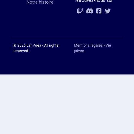
retrouvez-nous sur
Notre histoire
Rejoignez-vous
Rejoignez-vous
Rejoignez-vou
Rejoignez-vous
© 2026 Lan-Area - All rights
Mentions légales - Vie
reserved -
privée