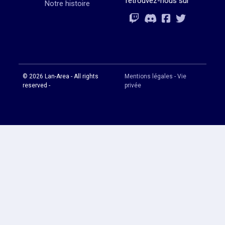
retrouvez-nous sur
Notre histoire
Rejoignez-vous
Rejoignez-vous
Rejoignez-vou
Rejoignez-vous
© 2026 Lan-Area - All rights
Mentions légales - Vie
reserved -
privée