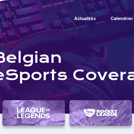
Actualités
Calendrier
Belgian
eSports Cover
ok
tter