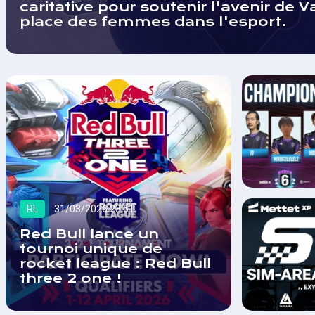
caritative pour soutenir l'avenir de Va
place des femmes dans l'esport.
RL
31/03/2026 23:51
Red Bull lance un
tournoi unique de
rocket league : Red Bull
three 2 one !