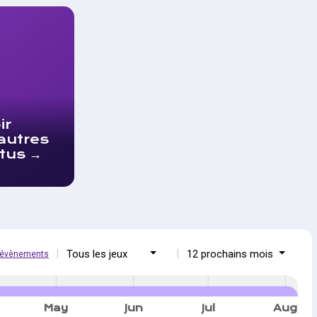
ir
autres
tus
Tous les jeux
12 prochains mois
s évènements
May
Jun
Jul
Aug