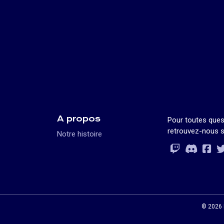
A propos
Pour toutes ques
retrouvez-nous s
Notre histoire
Rejoignez-vo
Rejoignez-vo
Rejoignez-v
Rejoignez-vo
© 2026 L