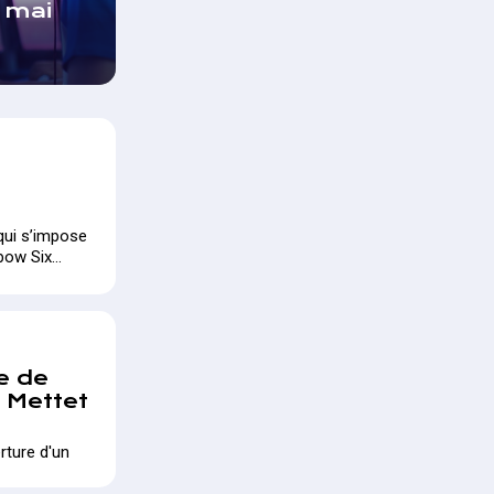
1 mai
qui s’impose
nbow Six
e de
à Mettet
rture d'un
ettet !