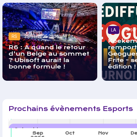
LA
05/10/
RS
25/11/2025 20:36
Koekem
R6 : A quand le retour
remport
d'un Belge au sommet
Geogue
? Ubisoft aurait la
Frite - 
bonne formule !
édition !
Prochains évènements Esports
Calendrier
Sep
Oct
Nov
D