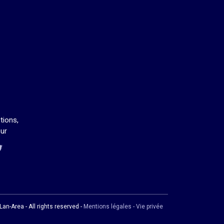
tions,
ur
us sur Twitch
us sur Discord
ous sur Facebook
us sur Twitter
an-Area - All rights reserved -
Mentions légales - Vie privée