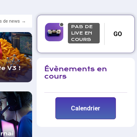
us de news
PAS DE
LIVE EN
GO
COURS
e V3 !
Évènements en
cours
Calendrier
rnai