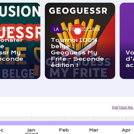
2025 13:06
LA
30/09/2025 18:08
onster
Tournoi 100%
e
belge :
ssr My
Geoguess My
Vo
seconde
Frite - Seconde
d'
édition !
ac
Voir tous le
ec
Jan
Feb
Mar
Apr