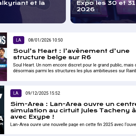
lkyriant et la
Expo les 30 et 3
2026
LA
08/01/2026 10:50
Soul’s Heart : l’avènement d’une
structure belge sur R6
Soul Heart. Un nom encore discret pour le grand public, mais 
désormais parmi les structures les plus ambitieuses sur Rai
Siege. A...
LA
09/12/2025 15:52
Sim-Area : Lan-Area ouvre un centr
simulation au cirtuit Jules Tacheny 
avec Exype !
Lan-Area ouvre une nouvelle page en cette fin 2025 avec l'ouve
tout nouveau centre de simulation au Circuit Jules Tacheny à M