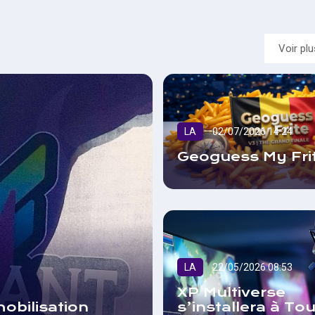
Voir pl
LA
02/07/2026 14:24
Geoguess My Frit
LA
22/05/2026 08:53
XP Multiverse
obilisation
s’installera à Tou