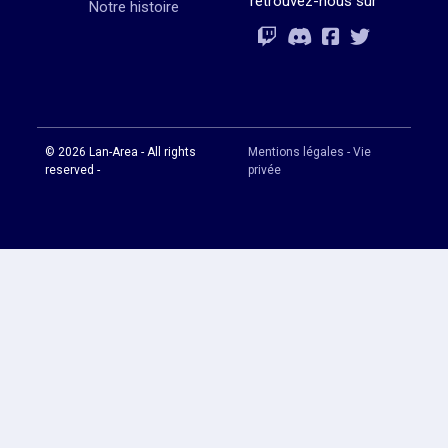
retrouvez-nous sur
Notre histoire
Rejoignez-vous
Rejoignez-vous
Rejoignez-vou
Rejoignez-vous
© 2026 Lan-Area - All rights
Mentions légales - Vie
reserved -
privée