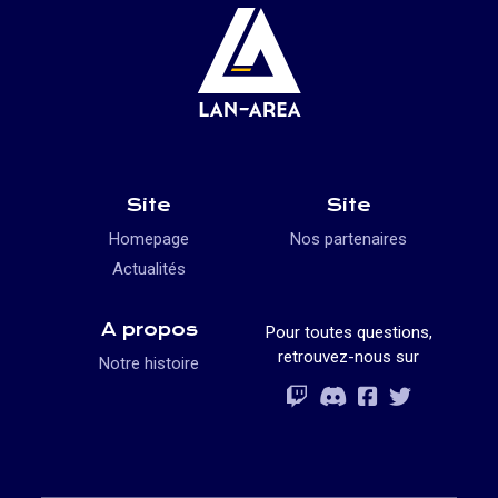
Site
Site
Homepage
Nos partenaires
Actualités
A propos
Pour toutes questions,
retrouvez-nous sur
Notre histoire
Rejoignez-vous
Rejoignez-vous
Rejoignez-vou
Rejoignez-vous