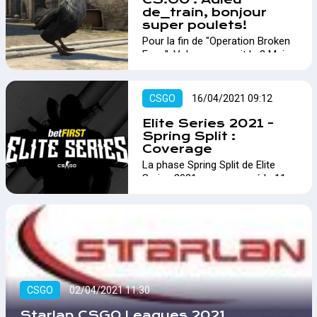
de_train, bonjour
super poulets!
Pour la fin de "Operation Broken
Fang", Valve proposait le 3 Mai
dernier une grosse mise à jour
de son jeu CS:GO. On vous
explique tout.…
CSGO
16/04/2021 09:12
Elite Series 2021 -
Spring Split :
Coverage
La phase Spring Split de Elite
Series 2021 a commencé le 11
février. 6 équipes vont s'affronter
durant les prochains mois.…
CSGO
02/04/2021 11:30
Starlan CSGO Leagues 2021