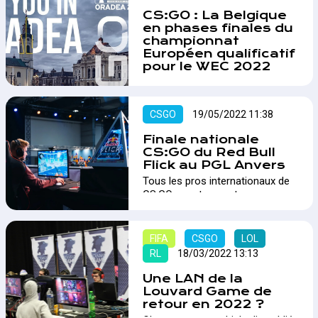
CS:GO : La Belgique
en phases finales du
championnat
Européen qualificatif
pour le WEC 2022
Une compétition de CS:GO,
appelée WEC 2022, se tient
actuellement, avec des
CSGO
19/05/2022 11:38
qualifications ayant eu lieu début
juin. La Belgique s'est qualifiée et
Finale nationale
ira à Oradea en Roumanie pour
CS:GO du Red Bull
tenter de remporter une part des
Flick au PGL Anvers
25.000$ de cashprize Pool.…
Tous les pros internationaux de
CS:GO se retrouvent au
Sportpaleis ce week-end pour le
PGL Antwerp Major. 16 joueurs
belges y seront également sous
FIFA
CSGO
LOL
les feux de la rampe lors de la
RL
18/03/2022 13:13
finale nationale du Red Bull Flick,
le samedi 21 mai 2022 à partir de
Une LAN de la
12h.…
Louvard Game de
retour en 2022 ?