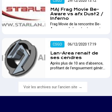
CSGO
29/12/2020 13:12
MAJ Frag Movie Be-
Aware vs afx Dust2 /
Inferno
Frag Movie de la rencontre Be-
Aware vs afx lors du showmatch
d'ouverture du tournoi STARLAN.
Inferno ajouté en dessous au
03/01/2020…
CSGO
06/12/2020 17:19
Lan-Area renait de
ses cendres
Après plus de 10 ans d’absence,
profitant de l’engouement généré
par le tournoi Starlan et son
match d’exhibition très
fortement suivi « afx vs Be-
Voir les archives sur l'ancien site
Aware », Lan-Area.be renaît à
nouveau de ses cendres.…