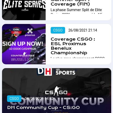
aux armes avec le KRC Genk.…
Coverage (FIN)
La phase Summer Split de Elite
Series 2021 a commencé le 15
juillet. 6 équipes vont s'affronter
durant les 2 prochains mois.…
CSGO
26/08/2021 21:14
Coverage CSGO :
ESL Proximus
Benelux
Championship
Le plus gros championnat CSGO
de Belgique débute ce mardi 10
août et Lan-Area vous
proposera son coverage !…
CSGO
04/07/2021 14:52
DH Community Cup - CS:GO