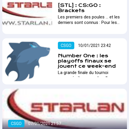
[STL] : CS:GO :
Brackets
Les premiers des poules ... et les
derniers sont connus : Pour les
dates et modes opératoires
c'est par ici…
CSGO
10/01/2021 23:42
Number One : les
playoffs finaux se
jouent ce week-end
La grande finale du tournoi
annoncée il y a peu plus d'un an
par La Louvard Game se déroule
en ce moment même.…
CSGO
07/01/2021 21:57