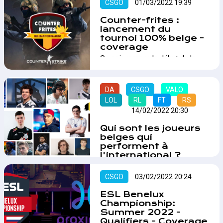
CSGO
01/03/2022 19:39
Counter-frites :
lancement du
tournoi 100% belge -
coverage
Ce soir marque le début de la
compétition Counter-frites avec
pas moins de 14 équipes
inscrites 100% belges pour ce
DA
CSGO
VALO
premier qualifier !…
LOL
RL
FT
RS
TMN
14/02/2022 20:30
Qui sont les joueurs
belges qui
performent à
l'international ?
Afin d'obtenir de la renommée et
de gagner de plus grandes
CSGO
03/02/2022 20:24
compétitions, les joueurs belges
ESL Benelux
n'ont bien souvent pas le choix
Championship:
que de s'exporter à l'étranger.
Summer 2022 -
Petit tour d’horizon afin
Qualifiers - Coverage