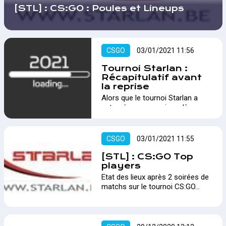
[STL] : CS:GO : Poules et Lineups
CSGO
03/01/2021 11:56
Tournoi Starlan :
Récapitulatif avant
la reprise
Alors que le tournoi Starlan a
entamé une pause jusqu'à ce
début janvier, voici un petit
récapitulatif des moments
marquants. Espérons une reprise
CSGO
03/01/2021 11:55
ce soir toute aussi riche.…
[STL] : CS:GO Top
players
Etat des lieux après 2 soirées de
matchs sur le tournoi CS:GO…