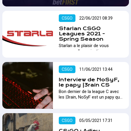
CSGO
22/06/2021 08:39
Starlan CSGO
Leagues 2021 -
Spring Season
Starlan a le plaisir de vous
annoncer l’organisation
prochaine de la Starlan CSGO
Leagues 2021 “Saison 1” du 19
avril au 13 juin 2021…
CSGO
11/06/2021 13:44
Interview de NoSyF,
le papy |3rain CS
Bon dernier de la league C avec
les |3rain, NoSyF est un papy qui
n'a pas dit son dernier mot...
Présentation de ce joueur
présent depuis 20 ans sur la
scène Belge!…
CSGO
05/05/2021 17:31
CS:GO : Adieu