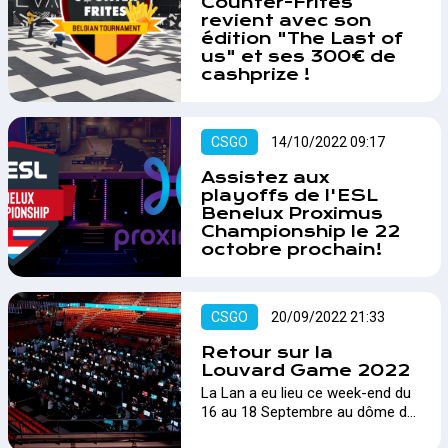
Counter-Frites
revient avec son
édition "The Last of
us" et ses 300€ de
cashprize !
Le projet Frites remet le couvert !
Après 4 éditions de Rocket
Frites, 1 édition CS:GO et 1
CSGO
14/10/2022 09:17
édition Trackmania, le
consortium débarque avec sa
Assistez aux
seconde édition de Counter
playoffs de l'ESL
Frites : "The Last of US". Pas
Benelux Proximus
moins de 300€ de cashprize sont
Championship le 22
octobre prochain!
mis en jeu !…
Les playoffs de la 14ème saison
de l'ESL Benelux Proximus
Championship se tiendront à
CSGO
20/09/2022 21:33
Tour et Taxis le 22 octobre
prochain sur la scène de la gare
Retour sur la
maritime.…
Louvard Game 2022
La Lan a eu lieu ce week-end du
16 au 18 Septembre au dôme de
Charleroi. Retour sur les