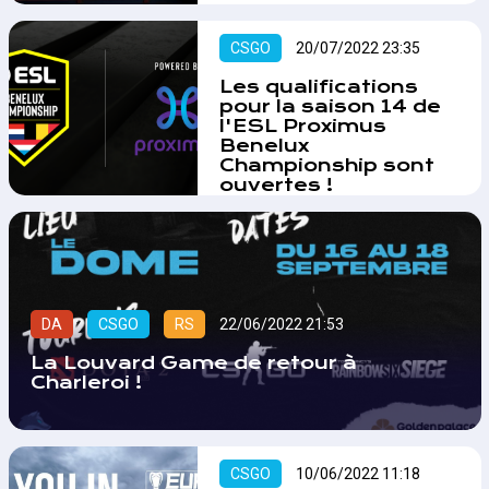
résultats d'un évènement rare en
Wallonie.…
CSGO
20/07/2022 23:35
Les qualifications
pour la saison 14 de
l'ESL Proximus
Benelux
Championship sont
ouvertes !
La nouvelle saison de l'ESL
Proximus Benelux Championship
est là ! Et comme à l'habitude,
toute équipe qui le souhaite peut
participer en vue de tenter
d'accéder aux phases finales de
DA
CSGO
RS
22/06/2022 21:53
la compétition.…
La Louvard Game de retour à
Charleroi !
CSGO
10/06/2022 11:18