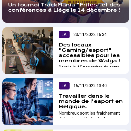
Un tournoi TrackMania "Frites" et des
conférences à Liège le 14 décembre !
LA
23/11/2022 16:34
Des locaux
"Gaming/esport"
accessibles pour les
membres de Walga !
Depuis le 15 novembre de cette
année, l'association Wallonne du
jeu vidéo en Wallonie WALGA
met à disposition de ses
LA
16/11/2022 13:40
membres un espace à Mons
équipé de 10 PC Gaming et d'une
Travailler dans le
salle de réunion.…
monde de l'esport en
Belgique.
Nombreux sont les fraîchement
diplomés ou étudiants de
dernière année qui nous
approchent pour connaître les