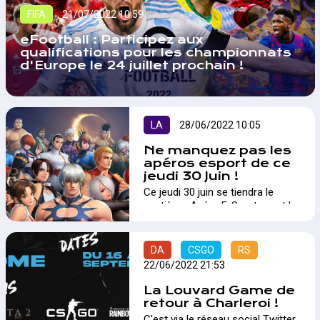
FIFA
21/07/2022 10:59
eFootball : Participez aux
qualifications pour les championnats
d'Europe le 24 juillet prochain !
LA
28/06/2022 10:05
Ne manquez pas les
apéros esport de ce
jeudi 30 Juin !
Ce jeudi 30 juin se tiendra le
septième Apéro E-Sport avant le
break des vacances d'été ! Une
super occasion pour rencontrer
de nouveaux acteurs et clôturer
DA
CSGO
RS
cette année autour d'un verre. Le
22/06/2022 21:53
thème du jour sera le "Versus
Fighting" !…
La Louvard Game de
retour à Charleroi !
C'est via le réseau social Twitter