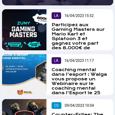
tous.…
LA
16/04/2023 15:52
Participez aux
Gaming Masters sur
Mario Kart et
Splatoon 3 et
gagnez votre part
des 8.000€ de
cashprize !
Les jeux vidéo Mario Kart 8
LA
16/04/2023 11:17
Deluxe et Splatoon 3 seront à
l'honneur lors du festival "Les
Coaching mental
Ardentes 2023" . Le tournoi se
dans l'esport : Walga
déroulera en deux phases, avec
vous propose un
des qualifications en ligne et
Webinaire sur le
hors ligne entre avril et juin,
coaching mental
suivies des grandes finales dans
dans l'Esport le 25
avril prochain.
la Gaming Zone du festival le 8
juillet 2023. Les vainqueurs
L'association Wallone du jeu
CS
09/04/2023 10:04
remporteront leur part d'un cash
vidéo et l'expert Pat Preacher
prize de 8.000€ et des frais de
proposent un webinaire sur le
Counter-Frites: The