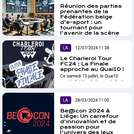
Réunion des parties
prenantes de la
Fédération belge
d'e-sport : un
tournant pour
l'avenir de la scène
belge ?
Le 14 septembre 2024, la
LA
12/07/2024 11:38
Fédération belge d'e-sport
(BESF) organisera une réunion
Le Charleroi Tour
des parties prenantes à
FC24 : La Finale
Bruxelles. Cet événement
approche au Quai10 !
marque une étape cruciale pour
Ce samedi 13 juillet, le Quai10
l'évolution de l'écosystème e-
sera le théâtre de la grande finale
sportif en Belgique, en
du Charleroi Tour FC24. Organisé
rassemblant les acteurs clés afin
par Gaming Factory et le Quai10,
de définir ensemble l'orientation
avec le soutien de la Loterie
LA
28/03/2024 11:00
future de la fédération.…
Nationale, de la Wallonie et de la
Ville de Charleroi, cet événement
Be@con 2024 à
promet d'être un moment fort
Liège: Un carrefour
d'innovation et de
pour tous les amateurs de jeu
passion pour
vidéo.…
l'univers des jeux