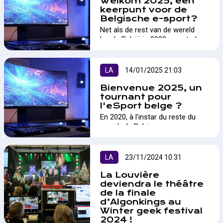
Welkom 2025, een
keerpunt voor de
Belgische e-sport?
Net als de rest van de wereld
kende België in 2020 een sterke
groei in de e-sportsector, met tal
van nieuwe initiatieven en soms
aanzienlijke investeringen. In
LA
14/01/2025 21:03
2024 was er echter wereldwijd
sprake van een zekere
Bienvenue 2025, un
stabilisatie. Hoe zit het vandaag
tournant pour
l'eSport belge ?
in ons land, en wat mogen we
verwachten in 2025? Een
En 2020, à l'instar du reste du
analyse.…
monde, la Belgique a connu un
boost dans le secteur de l'eSport
avec une série d'initiatives
prenant forme et amenant
LA
23/11/2024 10:31
parfois à de solides
investissements. En 2024
La Louvière
toutefois, un certaines
deviendra le théâtre
de la finale
stabilisation à l'échelle mondiale
d’Algonkings au
a été ressentie. Qu'en est il dans
Winter geek festival
notre pays et qu'en sera t'il en
2024 !
2025 ? Analyse.…