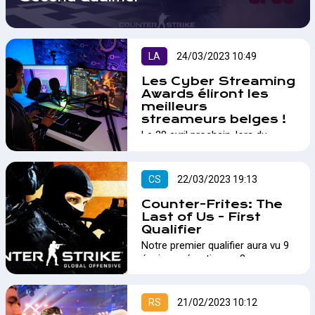
LA
24/03/2023 10:49
Les Cyber Streaming
Awards éliront les
meilleurs
streameurs belges !
Le 28 avril prochain, lors du
Hands Up Festival à Bruxelles,
aura lieu la remise des prix des
Cyber Streaming Awards, une
CS
22/03/2023 19:13
initiative regroupant plusieurs
entités issues du gaming et de
Counter-Frites: The
l'esport belge et visant à élire les
Last of Us - First
meilleurs streameurs du moment
Qualifier
dans plusieurs catégories !…
​​​​​​​Notre premier qualifier aura vu 9
équipes, réparties en 3 groupes,
tenter de se qualifier pour le
prochain tour. Et à ce petit jeu ce
sont les Xarilis, TBA Benelux et
RS
21/02/2023 10:12
Milkiway qui se sont qualifié.…