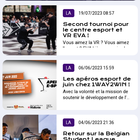
LA
19/07/2023 08:57
Second tournoi pour
le centre esport et
VR EVA !
Vous aimez la VR ? Vous aimez
l'esport ? EVA Liège organise le
second tournoi ouvert à tous au
sein de son arène située à Saint-
Georges, entre Namur et Liège.
LA
06/06/2023 15:59
Cela se passe le 13 août et pas
moins de 3.000€ de cashprize
Les apéros esport de
pool sont en jeu !…
juin chez 1WAY2WIN !
Avec la volonté et la mission de
soutenir le développement de l’E-
Sport en Wallonie, Walga a le
plaisir de vous inviter à une
nouvelle session des Apéros E-
Sport le 27 juin prochain avec la
LA
04/06/2023 21:36
découverte de l’incubateur de
joueur local de Sambreville.…
Retour sur la Belgian
Student League