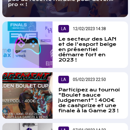
!…
pro » !
LA
12/02/2023 14:38
Le secteur des LAN
et de l'esport belge
en présentiel
démarre fort en
2023 !
On aurait pu publier une dizaine
d'articles sur ce début d'année
mouvementé pour l'esport belge,
LA
05/02/2023 22:50
mais voici un petit condensé des
évènements présentiels en
Participez au tournoi
approche. Une chose est sûre, le
"Boulet sauce
COVID et ses contraintes sont
Judgement" ! 400€
loin derrière nous !…
de cashprize et une
finale à la Game 23 !
Le streameur Boulet Liégeois et
les studios de développement du
jeu esport belge