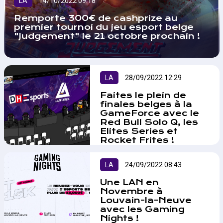
LA
14/10/2022 09:18
de Alpha versie. De game-
ontwikkelaars, Unknown Liège en
Remporte 300€ de cashprize au
Lan-Area.be werken samen aan
premier tournoi du jeu esport belge
de organisatie van een toernooi
"Judgement" le 21 octobre prochain !
waaraan iedereen kan deelnemen
en kans maken op de grote prijs
van €300!…
LA
28/09/2022 12:29
Faites le plein de
finales belges à la
GameForce avec le
Red Bull Solo Q, les
Elites Series et
Rocket Frites !
La GameForce Bruxelles qui se
tient le week-end du 1er et du 2
LA
24/09/2022 08:43
octobre à Brussels Expo sera le
terrain de plusieurs finales
Une LAN en
nationales sur CS:GO, League of
Novembre à
Legends et Rocket League !…
Louvain-la-Neuve
avec les Gaming
Nights !