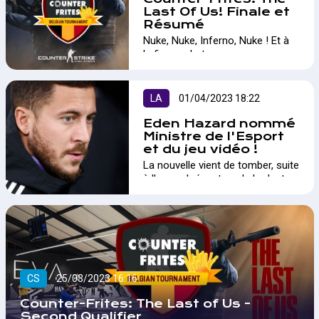
défraiement.…
coaching mental dans l'esport.
Last Of Us! Finale et
Découvrez les avantages de
Résumé
cette méthode pour améliorer
Nuke, Nuke, Inferno, Nuke ! Et à
les performances des joueurs.…
la fin, un chat.…
LA
01/04/2023 18:22
Eden Hazard nommé
Ministre de l'Esport
et du jeu vidéo !
La nouvelle vient de tomber, suite
à l'accord récent sur le budget du
gouvernement fédéral, Eden
Hazard devrait se voir remettre le
titre de Ministre de l'Esport et du
Jeu Vidéo.…
CS
25/03/2023 16:16
Counter-Frites: The Last of Us -
Second Qualifier