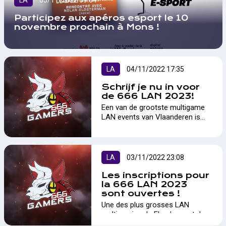
LA
05/11/2022 09:04
Participez aux apéros esport le 10
novembre prochain à Mons !
LA
04/11/2022 17:35
Schrijf je nu in voor
de 666 LAN 2023!
Een van de grootste multigame
LAN events van Vlaanderen is
terug! Deze editie worden er
maarliefst 666 spelers verwacht,
dit wordt dus een onvergetelijke
editie! Het evenement zal
LA
03/11/2022 23:08
plaatsvinden in Antwerpen Expo.
…
Les inscriptions pour
la 666 LAN 2023
sont ouvertes !
Une des plus grosses LAN
multigaming de Flandres est de
retour pour une de ses éditions