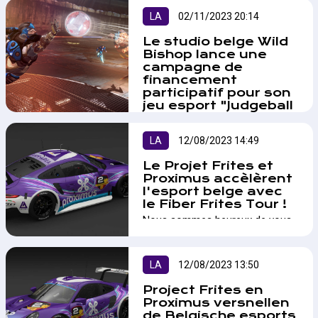
LA
02/11/2023 20:14
Le studio belge Wild
Bishop lance une
campagne de
financement
participatif pour son
jeu esport "Judgeball
: Lethal Arena" !
Alors que "Judgeball:Lethal
LA
12/08/2023 14:49
Arena" est déjà disponible sur
Steam en mode "Open Beta", le
Le Projet Frites et
studio de développement de jeu
Proximus accèlèrent
vidéo Wild Bishop lance une
l'esport belge avec
campagne de financement
le Fiber Frites Tour !
participatif sur Kickstarter en vue
Nous sommes heureux de vous
de faire évoluer son jeu esport.…
présenter la première édition du
"Fiber Frites Tour", un circuit de
tournois organisé par le Projet
LA
12/08/2023 13:50
Frites en partenariat avec
Proximus. Coup d'envoi avec
Project Frites en
Gran Turismo, un cashprize de
Proximus versnellen
1.000€ et une finale au Circuit de
de Belgische esports